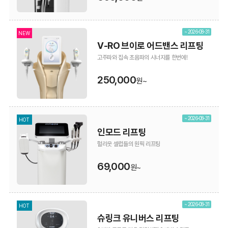
~ 2026-08-31
NEW
V-RO 브이로 어드밴스 리프팅
고주파와 집속 초음파의 시너지를 한번에!
250,000
원~
~ 2026-08-31
HOT
인모드 리프팅
헐리웃 셀럽들의 원픽 리프팅
69,000
원~
~ 2026-08-31
HOT
슈링크 유니버스 리프팅