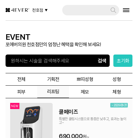
천호점
EVENT
포에버의원 천호점만의 엄청난 혜택을 확인해 보세요!
초기화
전체
기획전
쁘띠성형
성형
리프팅
피부
제모
체형
~ 2026-08-31
NEW
쿨페이즈
특별한 쿨링시스템으로 통증은 낮추고, 효과는 높이
고~
690,000
원~