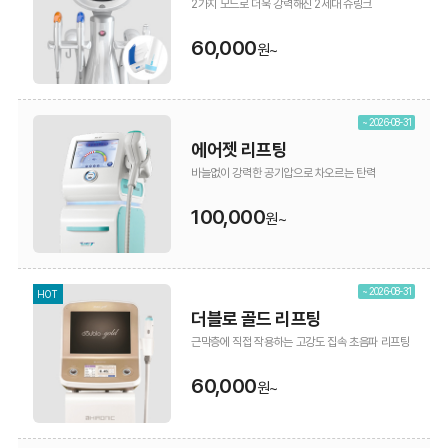
2가지 모드로 더욱 강력해진 2세대 슈링크
60,000
원~
~ 2026-08-31
에어젯 리프팅
바늘없이 강력한 공기압으로 차오르는 탄력
100,000
원~
~ 2026-08-31
HOT
더블로 골드 리프팅
근막층에 직접 작용하는 고강도 집속 초음파 리프팅
60,000
원~