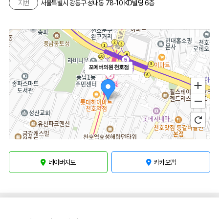
지번
서울특별시 강동구 성내동 78-10 KD빌딩 6층
포에버의원 천호점
네이버지도
카카오맵
100m