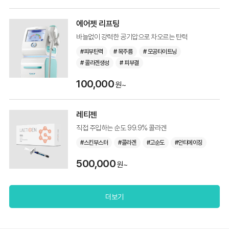
에어젯 리프팅
바늘없이 강력한 공기압으로 차오르는 탄력
#피부탄력
# 목주름
# 모공타이트닝
# 콜라겐생성
# 피부결
100,000
원~
레티젠
직접 주입하는 순도 99.9% 콜라겐
#스킨부스터
#콜라겐
#고순도
#안티에이징
500,000
원~
더보기