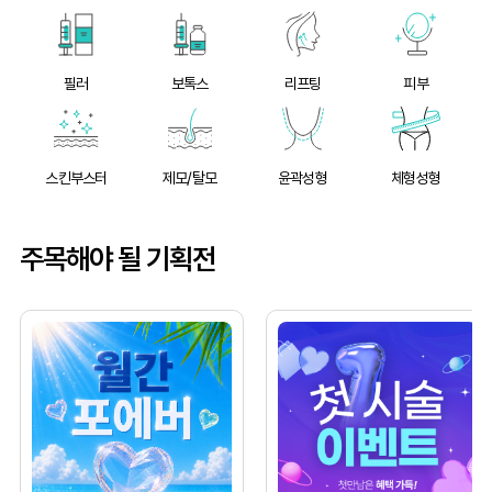
필러
보톡스
리프팅
피부
스킨부스터
제모/탈모
윤곽성형
체형성형
주목해야 될 기획전