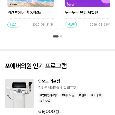
월간포에버 🏝️8월🏝️
두근두근 뷰티 체험전
천호점
2026-08-31까지
천호점
2026-08-31까지
포에버의원 인기 프로그램
인모드 리프팅
헐리웃 셀럽들의 원픽 리프팅
#연예인리프팅
# 타이트닝
# 탄력
# 이중턱
# 심부볼
69,000
원~