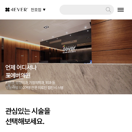
천호점
언제 어디서나
포에버의원
피부과, 성형외과, 가정의학과, 외과 등
2
2
각 분야별 100여명 전문 의료진 협진 시스템
관심있는 시술을
선택해보세요.