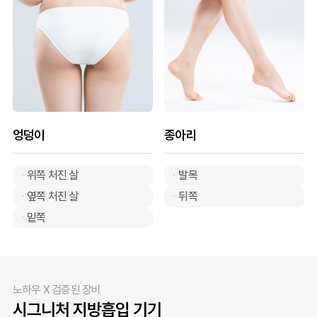
엉덩이
종아리
위쪽 처진 살
발목
옆쪽 처진 살
뒤쪽
밑쪽
노하우 X 검증된 장비
시그니처 지방흡입 기기