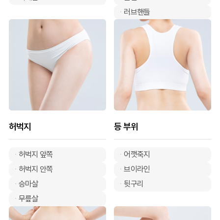
러브핸들
허벅지
등 부위
허벅지 앞쪽
어깻죽지
허벅지 안쪽
브이라인
승마살
뒷구리
무릎살