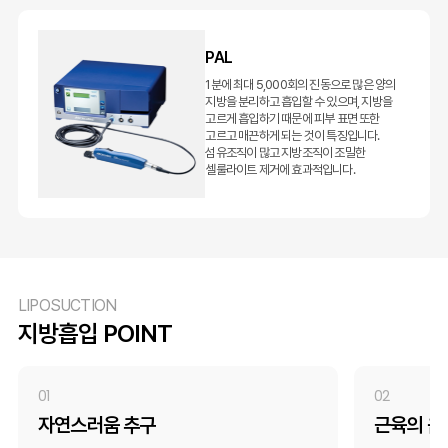
PAL
1분에 최대 5,000회의 진동으로 많은 양의
지방을 분리하고 흡입할 수 있으며, 지방을
고르게 흡입하기 때문에 피부 표면 또한
고르고 매끈하게 되는 것이 특징입니다.
섬유조직이 많고 지방조직이 조밀한
셀룰라이트 제거에 효과적입니다.
LIPOSUCTION
지방흡입 POINT
01
02
자연스러움 추구
근육의 움