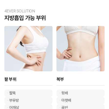
4EVER SOLUTION
지방흡입 가능 부위
팔 부위
복부
팔뚝
윗배
부유방
아랫배
어깨살
골반