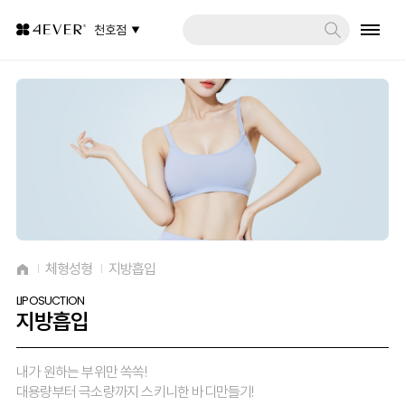
천호점
체형성형
지방흡입
LIPOSUCTION
지방흡입
내가 원하는 부위만 쏙쏙!
대용량부터 극소량까지 스키니한 바디만들기!