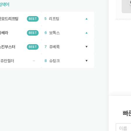
검색어
인모드리프팅
리프팅
5
BEST
울쎄라
보톡스
6
BEST
스킨부스터
쥬베룩
7
BEST
리쥬란힐러
슈링크
8
빠