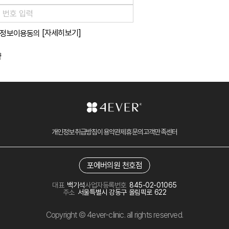
[자세히보기]
정보이용동의
약
개인정보취급방침
이용약관
제휴문의
고객만족센터
포에버의원 천호점
대표
백기석
사업자등록번호
845-02-01065
주소
서울특별시 강동구 올림픽로 622
Copyright © 4ever-clinic. all rights reserved.