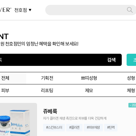
천호점
NT
원 천호점만의 엄청난 혜택을 확인해 보세요!
전체
기획전
쁘띠성형
성형
피부
리프팅
제모
체형
~ 202
쥬베룩
자가 콜라겐 재생 촉진으로 피부를 더욱 건강하게
#스킨부스터
#콜라겐
#피부재생
#탄력